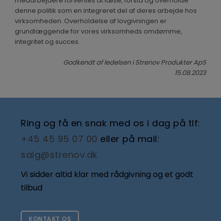
medarbejdere forventes at læse, forstå og overholde
denne politik som en integreret del af deres arbejde hos
virksomheden. Overholdelse af lovgivningen er
grundlæggende for vores virksomheds omdømme,
integritet og succes.
Godkendt af ledelsen i Strenov Produkter ApS
15.08.2023
Ring og få en snak med os i dag på tlf:
+45 45 95 07 00
eller på mail:
salg@strenov.dk
Vi sidder altid klar med rådgivning og et godt
tilbud
KONTAKT OS