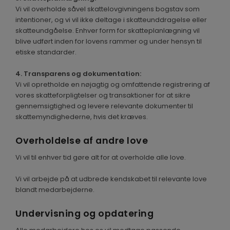
Vi vil overholde såvel skattelovgivningens bogstav som
intentioner, og vi vil ikke deltage i skatteunddragelse eller
skatteundgåelse. Enhver form for skatteplanlægning vil
blive udført inden for lovens rammer og under hensyn til
etiske standarder.
4. Transparens og dokumentation:
Vi vil opretholde en nøjagtig og omfattende registrering af
vores skatteforpligtelser og transaktioner for at sikre
gennemsigtighed og levere relevante dokumenter til
skattemyndighederne, hvis det kræves.
Overholdelse af andre love
Vi vil til enhver tid gøre alt for at overholde alle love.
Vi vil arbejde på at udbrede kendskabet til relevante love
blandt medarbejderne.
Undervisning og opdatering