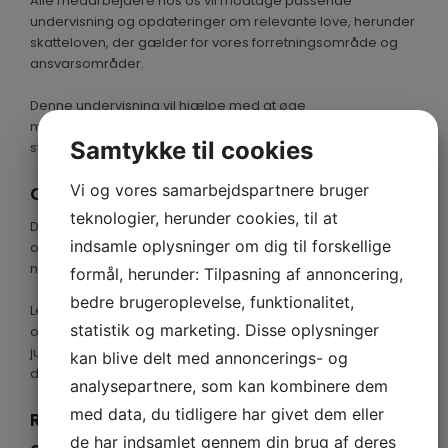
Alle medarbejdere hos os vil modtage passende
undervisning og opdateringer om relevante love, herunder
skatteloven, der gælder for vores forretningsområde og
ansvarsområder.
Denne undervisning vil hjælpe med at øge
medarbejdernes forståelse for de juridiske krav og etiske
Samtykke til cookies
standarder som virksomheden forventer at de følger.
Vi og vores samarbejdspartnere bruger
Compliance-ansvar
teknologier, herunder cookies, til at
Det er ledelsens ansvar at sikre at politikken for
indsamle oplysninger om dig til forskellige
overholdelse af love, herunder skatteloven, følges på alle
niveauer af virksomheden.
formål, herunder: Tilpasning af annoncering,
bedre brugeroplevelse, funktionalitet,
Ledelsen vil være ansvarlig for at overvåge og evaluere
statistik og marketing. Disse oplysninger
overholdelsen af lovgivningen og vil foretage nødvendige
justeringer og forbedringer i forretningsprocesserne, hvis
kan blive delt med annoncerings- og
det er nødvendigt.
analysepartnere, som kan kombinere dem
med data, du tidligere har givet dem eller
Rapportering af potentielle
de har indsamlet gennem din brug af deres